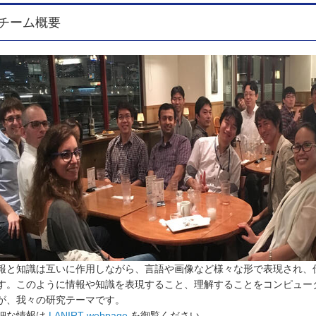
チーム概要
報と知識は互いに作用しながら、言語や画像など様々な形で表現され、
す。このように情報や知識を表現すること、理解することをコンピュー
が、我々の研究テーマです。
細な情報は
LANIRT webpage
を御覧ください。