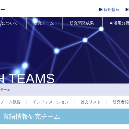
採用情報
RCについて
研究チーム
研究開発成果
AI活用分
H TEAMS
究チーム
チーム概要
インフォメーション
論文リスト
研究者紹
言語情報研究チーム