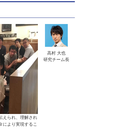
高村 大也
研究チーム長
伝えられ、理解され
タにより実現するこ