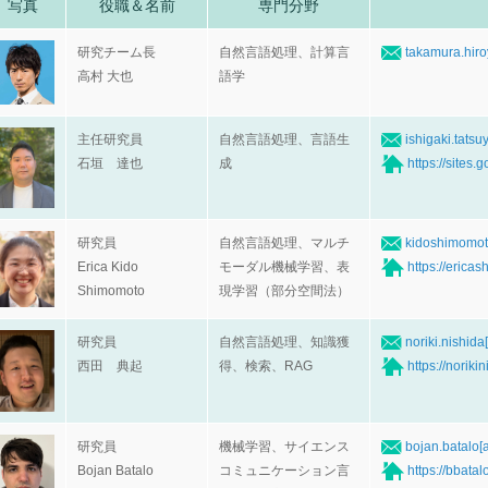
写真
役職＆名前
専門分野
研究チーム長
自然言語処理、計算言
takamura.hiroy
高村 大也
語学
主任研究員
自然言語処理、言語生
ishigaki.tatsuy
石垣 達也
成
https://sites
研究員
自然言語処理、マルチ
kidoshimomoto
Erica Kido
モーダル機械学習、表
https://erica
Shimomoto
現学習（部分空間法）
研究員
自然言語処理、知識獲
noriki.nishida[
西田 典起
得、検索、RAG
https://noriki
研究員
機械学習、サイエンス
bojan.batalo[a
Bojan Batalo
コミュニケーション言
https://bbatal