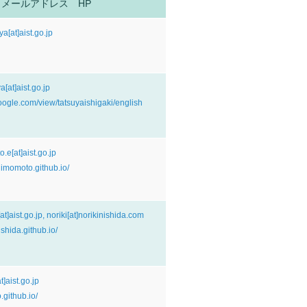
メールアドレス HP
a[at]aist.go.jp
a[at]aist.go.jp
.google.com/view/tatsuyaishigaki/english
.e[at]aist.go.jp
shimomoto.github.io/
at]aist.go.jp, noriki[at]norikinishida.com
nishida.github.io/
t]aist.go.jp
o.github.io/