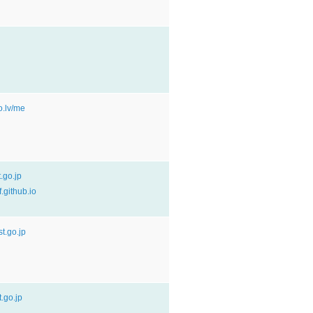
to.lv/me
t.go.jp
f.github.io
st.go.jp
t.go.jp