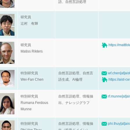
語、自然言語処理
研究員
辻村 有輝
研究員
https://mattfo
Matiss Rikters
特別研究員
自然言語処理、自然言
wf.chen[at]ais
Wei-Fan Chen
語生成、AI倫理
https://aist-cw
特別研究員
自然言語処理、情報抽
rf.munne[at]ai
Rumana Ferdous
出、ナレッジグラフ
Munne
特別研究員
自然言語処理、情報抽
phi.thuy[at]ais