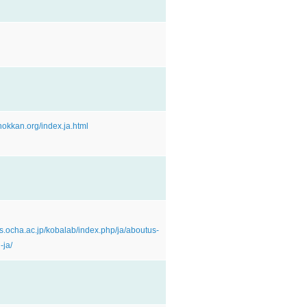
hokkan.org/index.ja.html
is.ocha.ac.jp/kobalab/index.php/ja/aboutus-
-ja/