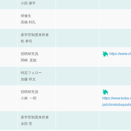
小田 康平
研修生
髙橋 利孔
産学官制度来所者
乾 孝司
招聘研究員
https://www.c
岡崎 直観
特定フェロー
加藤 祥太
招聘研究員
小林 一郎
https://www.koba.
ja/ichirokobayashi
産学官制度来所者
永田 亮