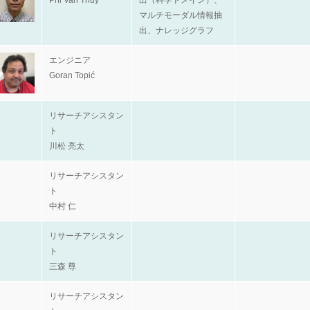
Phi Van Thuy
出（科学ドメイン）、
マルチモーダル情報抽
出、ナレッジグラフ
エンジニア
Goran Topić
リサーチアシスタン
ト
川松 亮太
リサーチアシスタン
ト
中村 仁
リサーチアシスタン
ト
三森 尊
リサーチアシスタン