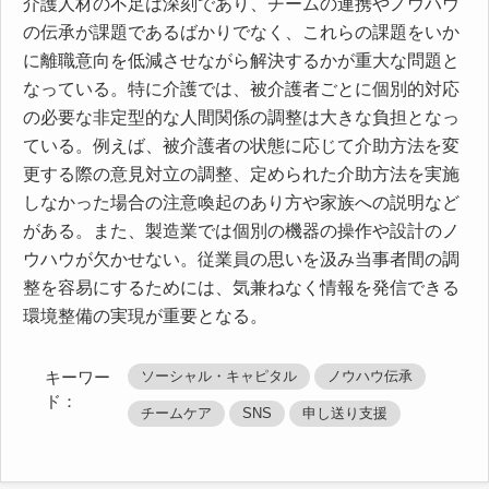
介護人材の不足は深刻であり、チームの連携やノウハウ
の伝承が課題であるばかりでなく、これらの課題をいか
に離職意向を低減させながら解決するかが重大な問題と
なっている。特に介護では、被介護者ごとに個別的対応
の必要な非定型的な人間関係の調整は大きな負担となっ
ている。例えば、被介護者の状態に応じて介助方法を変
更する際の意見対立の調整、定められた介助方法を実施
しなかった場合の注意喚起のあり方や家族への説明など
がある。また、製造業では個別の機器の操作や設計のノ
ウハウが欠かせない。従業員の思いを汲み当事者間の調
整を容易にするためには、気兼ねなく情報を発信できる
環境整備の実現が重要となる。
キーワー
ソーシャル・キャピタル
ノウハウ伝承
ド：
チームケア
SNS
申し送り支援​