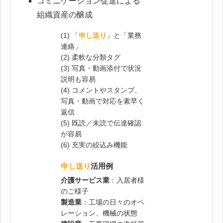
コミニケーション促進による
組織資産の醸成
(1) 「
申し送り
」と「業務
連絡」
(2) 柔軟な分類タグ
(3) 写真・動画添付で状況
説明も容易
(4) コメントやスタンプ、
写真・動画で対応を素早く
返信
(5) 既読／未読で伝達確認
が容易
(6) 充実の絞込み機能
申し送り
活用例
介護サービス業
：入居者様
のご様子
製造業
：工場の日々のオペ
レーション、機械の状態