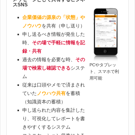
スSNS
企業価値の源泉の「状態」や
ノウハウ
を共有（申し送り）
申し送るべき情報が発生した
時、
その場で手軽に情報を記
録・共有
過去の情報を必要な時、
その
PCやタブレッ
場で検索し確認できる
システ
ト、スマホで利
ム
用可能
従来は口頭やメモで済まされ
ていた
ノウハウ共有
を蓄積
（知識資本の蓄積）
申し送られた内容を集計した
り、可視化してレポートを書
きやすくするシステム