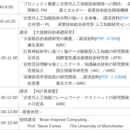
「プロジェクト概要と次世代人工知能技術開発への期待」- 講
40-9:50
関根久 PM 新エネルギー・産業技術総合開発機構（
「次世代人工知能技術分野の狙いと全体像」- 講演資料[
PDF:
50-10:20
辻井潤一 PL 産業技術総合研究所 人工知能研究センタ
講演 【大規模目的基礎研究】
「大規模目的基礎研究の概要」- 講演資料[
PDF: 672KB
]
麻生英樹 AIRC
「計算神経科学に基づく脳データ駆動型人工知能の研究開発」
:20-11:30
石井信 国際電気通信基礎技術研究所（ATR）
「自然言語理解を核としたデータ・知識融合技術の研究開発」
宮尾祐介 国立情報学研究所（NII）／AIRC
「深層表現学習技術の研究開発」- 講演資料[
PDF: 2.23MB
]
松尾豊 東京大学／AIRC
講演 【AI計算基盤】
:30-12:00
「次世代人工知能フレームワーク・テストベッドの研究開発」
小川宏高 AIRC
:00-13:00
--昼食休憩--
招待講演「Brain-Inspired Computing」
:00-13:40
Prof. Steve Furber The University of Manchester