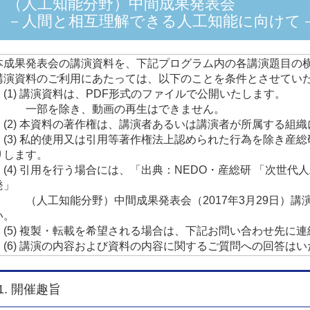
（人工知能分野）中間成果発表会
－人間と相互理解できる人工知能に向けて
本成果発表会の講演資料を、下記プログラム内の各講演題目の
講演資料のご利用にあたっては、以下のことを条件とさせてい
(1) 講演資料は、PDF形式のファイルで公開いたします。
一部を除き、動画の再生はできません。
(2) 本資料の著作権は、講演者あるいは講演者が所属する組
(3) 私的使用又は引用等著作権法上認められた行為を除き産
りします。
(4) 引用を行う場合には、「出典：NEDO・産総研 「次世代
発」
（人工知能分野）中間成果発表会（2017年3月29日）講
い。
(5) 複製・転載を希望される場合は、下記お問い合わせ先に
(6) 講演の内容および資料の内容に関するご質問への回答は
1. 開催趣旨