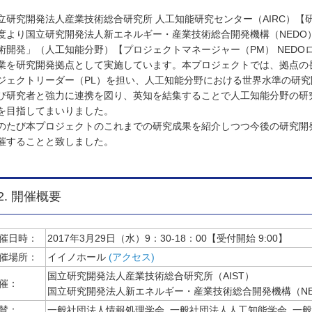
立研究開発法人産業技術総合研究所 人工知能研究センター（AIRC）【研
度より国立研究開発法人新エネルギー・産業技術総合開発機構（NEDO
術開発」（人工知能分野）【プロジェクトマネージャー（PM） NEDOロボ
業を研究開発拠点として実施しています。本プロジェクトでは、拠点の長
ジェクトリーダー（PL）を担い、人工知能分野における世界水準の研
び研究者と強力に連携を図り、英知を結集することで人工知能分野の研
を目指してまいりました。
のたび本プロジェクトのこれまでの研究成果を紹介しつつ今後の研究開
催することと致しました。
2. 開催概要
催日時：
2017年3月29日（水）9：30-18：00【受付開始 9:00】
催場所：
イイノホール
(アクセス)
国立研究開発法人産業技術総合研究所（AIST）
催：
国立研究開発法人新エネルギー・産業技術総合開発機構（NE
賛：
一般社団法人情報処理学会, 一般社団法人人工知能学会, 一