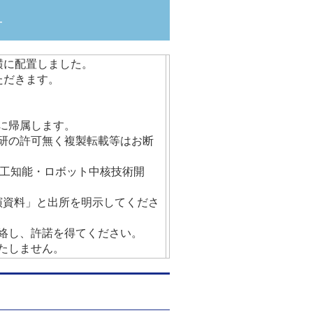
－
横に配置しました。
ただきます。
織に帰属します。
総研の許可無く複製転載等はお断
人工知能・ロボット中核技術開
演資料」と出所を明示してくださ
連絡し、許諾を得てください。
いたしません。