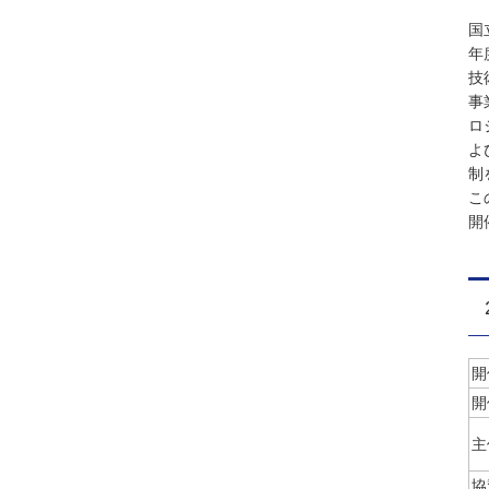
国
年
技
事
ロ
よ
制
こ
開
開
開
主
協