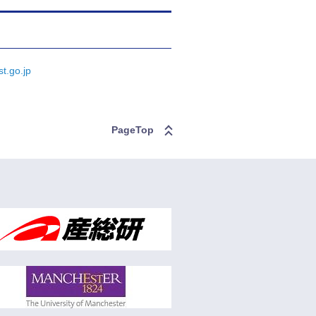
t.go.jp
PageTop