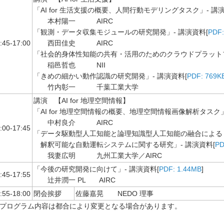
「AI for 生活支援の概要、人間行動モデリングタスク」- 講演
本村陽一 AIRC
「観測・データ収集モジュールの研究開発」- 講演資料[
PDF:
:45-17:00
西田佳史 AIRC
「社会的身体性知能の共有・活用のためのクラウドプラットフ
稲邑哲也 NII
「きめの細かい動作認識の研究開発」- 講演資料[
PDF: 769K
竹内彰一 千葉工業大学
講演 【AI for 地理空間情報】
「AI for 地理空間情報の概要、地理空間情報画像解析タスク」
中村良介 AIRC
:00-17:45
「データ駆動型人工知能と論理知識型人工知能の融合による
解釈可能な自動運転システムに関する研究」- 講演資料[
PD
我妻広明 九州工業大学／AIRC
「今後の研究開発に向けて」- 講演資料[
PDF: 1.44MB
]
:45-17:55
辻井潤一 PL AIRC
:55-18:00
閉会挨拶
佐藤嘉晃 NEDO 理事
 プログラム内容は都合により変更となる場合があります。