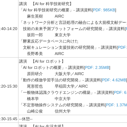
講演 【AI for 科学技術研究】
「AI for 科学技術研究の概要」- 講演資料[
PDF: 985KB
]
麻生英樹 AIRC
「ネットワーク分析と言語処理の融合による大規模文献デー
:40-14:20
技術の未来予測プラットフォームの研究開発」- 講演資料[
坂田一郎 東京大学
「酵素反応データベースに向けた
文献キュレーション支援技術の研究開発」- 講演資料[
PDF:
長野希美 AIRC
講演 【AI for ロボット】
「AI for ロボットの概要」- 講演資料[
PDF: 2.35MB
]
原田研介 大阪大学／AIRC
「動作の模倣学習手法の研究開発」- 講演資料[
PDF: 4.62MB
:20-15:30
尾形哲也 早稲田大学／AIRC
「一般物体認識クラウドエンジンの構築」- 講演資料[
PDF: 
橋本学 中京大学
「不定形物操作システムの研究開発」- 講演資料[
PDF: 1.37
山崎公俊 信州大学
:30-15:45
--休憩--
講演 【AI for 生活支援】