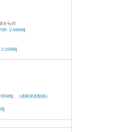
タからの
PDF: 2.68MB
]
 2.10MB
]
]
6.95MB
]、（
成果発表動画
）
MB
]