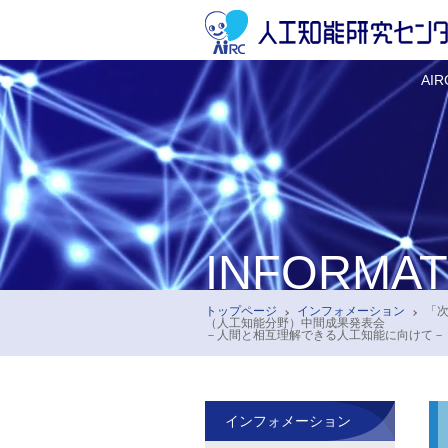
AI
INFORMAT
トップページ
インフォメーション
「
（人工知能分野）中間成果発表会
－人間と相互理解できる人工知能に向けて－
インフォメーション