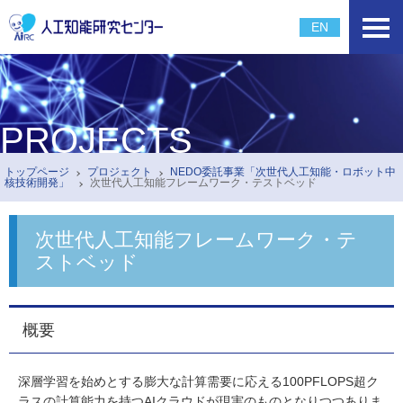
EN
PROJECTS
トップページ
プロジェクト
NEDO委託事業「次世代人工知能・ロボット中
核技術開発」
次世代人工知能フレームワーク・テストベッド
次世代人工知能フレームワーク・テ
ストベッド
概要
深層学習を始めとする膨大な計算需要に応える100PFLOPS超ク
ラスの計算能力を持つAIクラウドが現実のものとなりつつありま