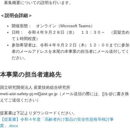
募集概要についての説明を行います。
＜説明会詳細＞
開催形態： オンライン（Microsoft Teams）
日時： 令和４年９月２８日（水） １３：３０～ （質疑含め
て１時間程度）
参加希望者は、令和４年９月２２日（木）１２：００までに参加
者のメールアドレスを末尾の本事業の担当者にメール送付してく
ださい。
本事業の担当者連絡先
国立研究開発法人 産業技術総合研究所
meti-aist-safety-pj-ml[]aist.go.jp（メール送信の際には、[]を@に書き換
えてご送信ください）
提案書は下記よりダウンロードください。
【提案書】令和４年度「高齢者向け製品の安全性規格等検討事
業」.docx