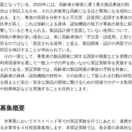
題となっている。2020年には、高齢者が被害に遭う重大製品事故の割
合は３割以上を占め、その人的被害は高齢になるほど重篤になる傾向に
ある。また、事故の原因を分析すると不注意・誤使用に起因する事故の
比率が高く、これは加齢による身体・認知機能の低下が事故の発生に影
響していると考えられる。製品設計側で意図していない使用について、
同様の事例が多い場合には、単に高齢者側の「不注意・誤使用」と割り
切るのではなく「想定される使用」と捉え、製品開発・設計の局面での
対応を検討することが求められている。
その一環として、事業者の製品開発に関する課題や懸案などを実際の
利用現場等を通して一般ユーザの声を拾いながら実証実験等を実施する
ものである。実証実験では、高齢者の製品関連の事故の予防を対象に、
高齢者の身体・認知機能の特性や、その結果として取られる行動の特性
を踏まえた安心・安全な製品の開発に繋げるための現場でのデータ取得
や効果検証などを実施することを目的とします。
募集概要
本事業においてテストベッド等での実証実験を行うにあたり、連携す
る企業等を４社程度募集致します。本実証実験では、各企業の具体的な