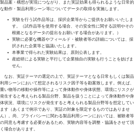
製品案・構想が実現につながり、また実証効果も得られるような日常的
な動作・製品利用シーン等についてデータの取得を実施します。
実験を行う試作品等は、採択企業等からご提供をお願いいたしま
す。（試作品等を使用する場合、その安全性に関する説明やその
根拠となるデータの提出をお願いする場合があります。）
実験に必要な機器やフィールド・被験者等の詳細については、採
択された企業等と協議いたします。
本事業で得られた実験結果は、原則公表します。
産総研による実験と平行して企業独自の実験も行うことを妨げま
せん。
なお、実証テーマの選定の上で、実証テーマとなる日常もしくは製品
利用シーンにおいて想定されるリスク因子等を勘案致します。例えば、
重い物等の移動や操作等によって身体動作や身体状態、環境にリスクが
発生すると考えられる製品分野、製品を扱うことによって身体動作や身
体状況、環境にリスクが発生すると考えられる製品分野等を想定してい
ます（あくまで例示であり、実証の対象を限定するものではありませ
ん）。尚、プライバシーに関わる製品利用シーンにおいては、被験者等
の同意も考慮する必要があるため、実験内容等を調整・協議をさせて頂
く場合があります。