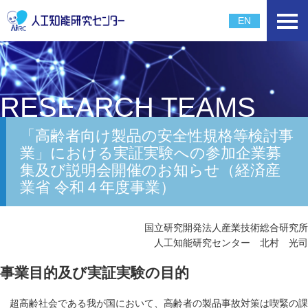
EN
RESEARCH TEAMS
「高齢者向け製品の安全性規格等検討事
業」における実証実験への参加企業募
集及び説明会開催のお知らせ（経済産
業省 令和４年度事業）
国立研究開発法人産業技術総合研究所
人工知能研究センター 北村 光司
事業目的及び実証実験の目的
超高齢社会である我が国において、高齢者の製品事故対策は喫緊の課