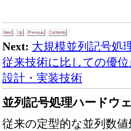
Next:
大規模並列記号処
従来技術に比しての優位
設計・実装技術
並列記号処理ハードウ
従来の定型的な並列数値