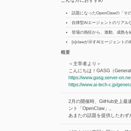
こんな方におすすめ
話題になったOpenClawの「
自律型AIエージェントのリアル
登場の熱狂から、激動、成熟を
[x]clawが示すAIエージェン
概要
＜主宰者より＞
こんにちは！GASG（Generati
https://www.gasg.server-on.net
https://www.ai-tech-c.jp/gener
2月の開催時、GitHub史
ント「OpenClaw」。
あまたの話題を提供したわずか