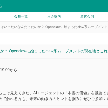
ム
会員一覧
入会案内
運営会則
lawとはいったいなんだったのか？ Openclawに始まったclaw系ムーブメ
のか？ Openclawに始まったclaw系ムーブメントの現在地とこ
9:00から
）
からこそ見えてきた、AIエージェントの「本当の価値」を議論で
めて触れる方も、未来の働き方のヒントを掴みにぜひご参加く