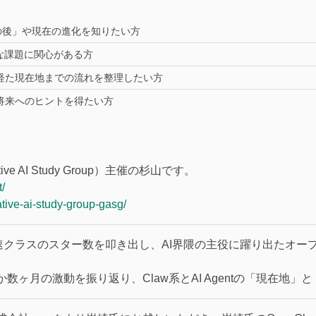
その後」や現在の進化を知りたい方
な課題に関心がある方
経た現在地までの流れを整理したい方
トの将来へのヒントを得たい方
ve AI Study Group）主催の杉山です。
/
ative-ai-study-group-gasg/
上最速クラスのスター数を叩き出し、AI界隈の主役に躍り出たオー
数ヶ月の激動を振り返り、Claw系とAI Agentの「現在地