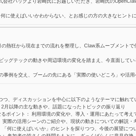
会社ハックより岩崎氏にお越しいただき、岩崎氏のOpenCl
Agentを何に使えばいいかわからない、とお感じの方の大きなヒン
月の熱狂から現在までの流れを整理し、Claw系ムーブメント
ビッグテックの動きや周辺環境の変化を踏まえ、今直面してい
の事例を交え、ブームの先にある「実際の使いどころ」や活用
つつ、ディスカッションを中心に以下のようなテーマに触れて
2月以降の主な動きや、話題になったトピックの振り返り
なるポイント：
利用環境の変化や、導入・運用にあたって考え
：
実際の活用シーンのご紹介や、現状の動きについての解説・
：
「何に使えばいいか」のヒントを探りつつ、今後の展望につ
ン：
参加者の皆さんの疑問をもとに、ざっくばらんに意見交換