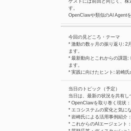
ゲストには前回と同じく、株式
す。
OpenClawや類似のAI 
今回の見どころ・テーマ
*
激動の数ヶ月の振り返り:
2
ます。
*
最新動向とこれからの課題:
ます。
*
実践に向けたヒント:
岩崎氏
当日のトピック（予定）
当日は、最新の状況を共有し
*
OpenClawを取り巻く現状：
*
エコシステムの変化と気に
*
岩崎氏による活用事例紹介
*
これからのAIエージェント
*
質疑応答・ディスカッショ