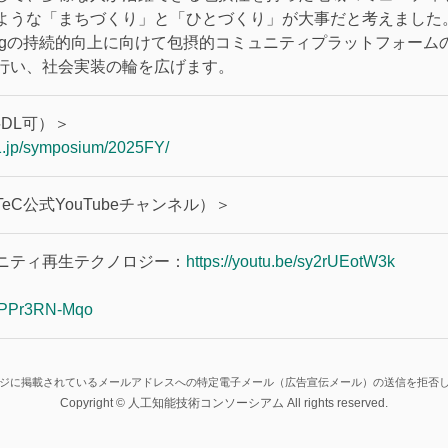
ような「まちづくり」と「ひとづくり」が大事だと考えました
beingの持続的向上に向けて包摂的コミュニティプラットフォー
行い、社会実装の輪を広げます。
DL可）＞
a1.jp/symposium/2025FY/
eC公式YouTubeチャンネル）＞
ニティ再生テクノロジー：
https://youtu.be/sy2rUEotW3k
e/lPPr3RN-Mqo
ジに掲載されているメールアドレスへの特定電子メール（広告宣伝メール）の送信を拒否
Copyright © 人工知能技術コンソーシアム All rights reserved.