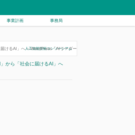
事業計画
事務局
けるAI」へ ―WordPress「AIリーダー
人工知能技術コンソーシアム
のAI」から「社会に届けるAI」へ