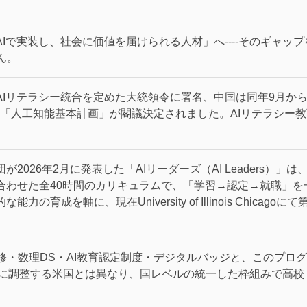
AIで実装し、社会に価値を届けられる人材」へ----そのギャッ
ん。
へのAIリテラシー統合を定めた大統領令に署名、中国は同年9月か
月に「人工知能基本計画」が閣議決定されました。AIリテラシー
s財団が2026年2月に発表した「AIリーダーズ（AI Leaders）」
を組み合わせた全40時間のカリキュラムで、「学習→認定→就職」
の育成を軸に、現在University of Illinois Chicag
修・数理DS・AI教育認定制度・デジタルバッジと、このプロ
別に調整する米国とは異なり、国レベルの統一した枠組みで高校