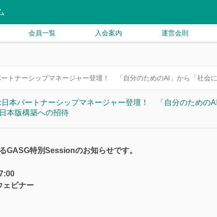
ム
会員一覧
入会案内
運営会則
attic日本パートナーシップマネージャー登壇！ 「自分のためのAI」から「社会に届
Automattic日本パートナーシップマネージャー登壇！ 「自分のため
」と日本版構築への招待
るGASG特別Sessionのお知らせです。
:00
ウェビナー