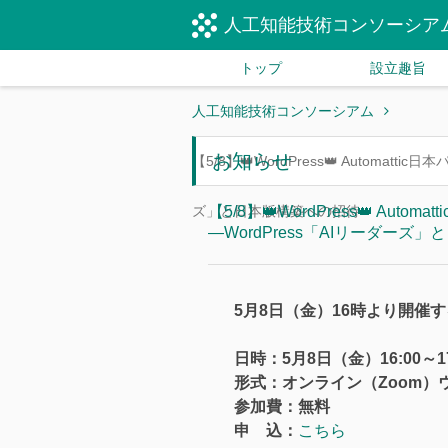
人工知能技術コンソーシア
トップ
設立趣旨
人工知能技術コンソーシアム
お知らせ
【5/8】👑WordPress👑 Autom
ズ」と日本版構築への招待
【5/8】👑WordPress👑 
―WordPress「AIリーダーズ
5月8日（金）16時より開催す
日時：5月8日（金）16:00～17
形式：オンライン（Zoom）
参加費：無料
申 込：
こちら