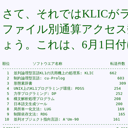
さて、それではKLIC
ファイル別通算アクセス
ょう。これは、6月1日
順位          ソフトウエア名称                     転送件数

-------------------------------------------------------
  1  並列論理型言語KL1の汎用機上の処理系: KLIC       662

  2  制約論理型言語: cu-Prolog                       603

  3  形態素辞書                                      309

  4  UNIX上のKL1プログラミング環境: PDSS             254

  5  力学プログラミング: DP                          252

  6  構文解析処理プログラム                          208

  7  日本語文生成ツール                              200

  8  局所単一化文法: LUG                             169

  9  制限依存文法: RDG                               165

 10  並列オブジェクト指向言語: A'Um-90               161

-------------------------------------------------------