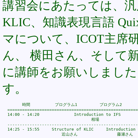
講習会にあたっては、汎
KLIC、知識表現言語 Qu
マについて、ICOT主
ん、 横田さん、そして新
に講師をお願いしました
す。
        時間          プログラム1         プログラム2

  =====================================================
  14:00 - 14:20              Introduction to IFS

                                    相場

  -----------------------------------------------------
  14:25 - 15:55     Structure of KLIC     Introduction 
                        近山さん                藤瀬さん
