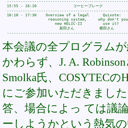
  -----------------------------------------------------
  15:55 - 16:10                コーヒーブレーク

  -----------------------------------------------------
  16:10 - 17:30    Overview of a legal      Quixote:

                    reasoning system,     why don't you

                       new HELIC-II         use it?

                         新田さん           横田さん

本会議の全プログラムが
かわらず、J. A. Robi
Smolka氏、COSYTECの
にご参加いただきました
答、場合によっ ては議
ーしようかという熱気の