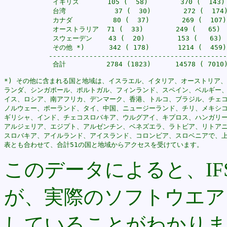
            イギリス       105 (  58)        370 (  143)

            台湾            37 (  30)        272 (  174)
            カナダ          80 (  37)        269 (  107)

            オーストラリア  71 (  33)        249 (   65)

            スウェーデン    43 (  20)        153 (   63)

            その他 *)      342 ( 178)       1214 (  459)

           --------------------------------------------
            合計          2784 (1823)      14578 ( 7010)
*) その他に含まれる国と地域は、イスラエル、イタリア、オーストリア、
ランダ、シンガポール、ポルトガル、フィンランド、スペイン、ベルギー、
イス、ロシア、南アフリカ、デンマーク、香港、トルコ、ブラジル、チェコ
ノルウェー、ポーランド、タイ、中国、ニュージーランド、チリ、メキシコ
ギリシャ、インド、チェコスロバキア、ウルグアイ、キプロス、ハンガリー
アルジェリア、エジプト、アルゼンチン、ベネズエラ、ラトビア、リトアニ
スロバキア、アイルランド、アイスランド、コロンビア、スロベニアで、上
このデータによると、IF
が、実際のソフトウエア
していることがわかりま