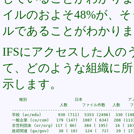
イルのおよそ48%が、
ルであることがわかりま
IFSにアクセスした人
て、どのような組織に所
示します。
       種別                    日本                   ア
                        人数      ファイル件数   人数    
    ---------------------------------------------------
    学校 (ac/edu)       930 (711)  5353 (2496)  330 (198
    一般企業 (co/com)   179 (147)  1087 ( 634)  208 (113)
    非営利団体 (or/org) 117 ( 86)   384 ( 195)   16 ( 10) 
    政府関連 (go/gov)    30 ( 19)   124 (  72)   29 ( 17)