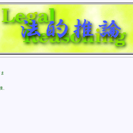
ま

後、
