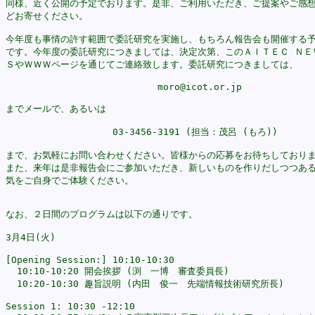
同様、近く公開の予定でおります。是非、ご利用いただき、ご提案やご感想
どお寄せください。

今年度も事情の許す範囲で委託研究を実施し、もちろん報告会も開催する予
です。今年度の委託研究につきましては、決定次第、このＡＩＴＥＣ ＮＥＷ
ＳやＷＷＷページを通じてご連絡致します。委託研究につきましては、

			   moro@icot.or.jp

までメールで、あるいは

		   03-3456-3191 (担当：茂呂 (もろ))

まで、お気軽にお問い合わせください。皆様からの応募をお待ちしておりま
また、来年は是非報告会にご参加いただき、新しいものを作りだしつつある
気をご自身でご体験ください。

なお、２日間のプログラムは以下の通りです。

3月4日(火)

[Opening Session:] 10:10-10:30

  10:10-10:20 開会挨拶 (渕　一博　審査委員長)

  10:20-10:30 趣旨説明 (内田　俊一　先端情報技術研究所長)

Session 1: 10:30 -12:10
