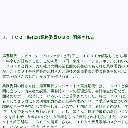
3. ＩＣＯＴ時代の業務委員ＯＢ会 開催される
第五世代コンピュ−タ・プロジェクトが終了し、ＩＣＯＴが解散してから早く
２年余りが経ちました。この４月１８日、東京ステーションホテルにおいて
ＩＣＯＴと会員メーカ８社との間の業務面の調整役であられた業務委員のＯ
が、元ＩＣＯＴ事務局長の北村さんと最後の業務委員会委員長を務められた
電気岡崎さんのお声がかりで開催されました。

業務委員の皆さんは、第五世代プロジェクトの実施期間中は、ＩＣＯＴと会
間に立って、出向者の調整、再委託テーマの経理処理、会計検査対応など、
開発のサポート役として、いろいろとご苦労されました。特にＩＣＯＴは、
者として３５歳以下の研究能力の高い若手を求めたり、再委託研究について
端的なテーマを指定して委託しましたので、社内における研究者の割り当て
で、大変であったと思われます。しかし、皆さん、世界で最初の新しいコン
−タを日本が生み出すのだという気概をもって奮闘されました。また、プロジ
クトの終了処理、ＩＣＯＴの清算、さらに、ＩＦＳの普及事業のスタートな
も、いろいろとご尽力いただきました。
