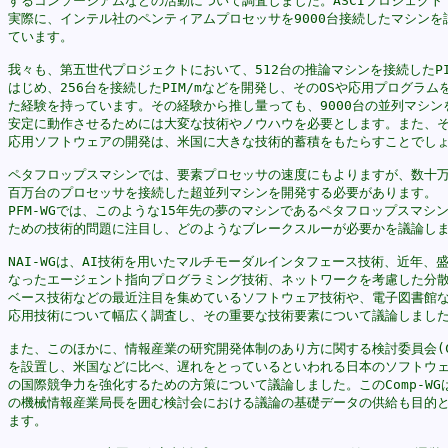
するコンソーシアムなどの活動について調査しました。ASCIプロジェクトで
実際に、インテル社のペンティアムプロセッサを9000台接続したマシンを試
ています。

我々も、第五世代プロジェクトにおいて、512台の推論マシンを接続したPIM
はじめ、256台を接続したPIM/mなどを開発し、そのOSや応用プログラムを
た経験を持っています。その経験から推し量っても、9000台の並列マシンを
安定に動作させるためには大変な技術やノウハウを必要とします。また、その
応用ソフトウェアの開発は、米国に大きな技術的蓄積をもたらすことでしょ
ペタフロップスマシンでは、要素プロセッサの速度にもよりますが、数十万
百万台のプロセッサを接続した超並列マシンを開発する必要があります。

PFM-WGでは、このような15年先の夢のマシンであるペタフロップスマシン
ための技術的問題に注目し、どのようなブレークスルーが必要かを議論しま
NAI-WGは、AI技術を用いたマルチモーダルインタフェース技術、近年、盛
なったエージェント指向プログラミング技術、ネットワークを考慮した分散
ベース技術などの最近注目を集めているソフトウェア技術や、電子図書館な
応用技術について幅広く調査し、その重要な技術要素について議論しました
また、このほかに、情報産業の研究開発体制のあり方に関する検討委員会(Com
を設置し、米国などに比べ、遅れをとっているといわれる日本のソフトウェ
の国際競争力を強化するための方策について議論しました。このComp-WGは
の機械情報産業局長を囲む検討会における議論の基礎データの供給も目的と
ます。
