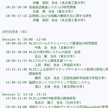
                伊藤　英則　先生 (名古屋工業大学)

  16:25-16:50 高速仮説推論システムの研究開発

                石塚　満　先生 (東京大学)

  16:50-17:15 詰将棋における戦略の獲得方法に関する研究

                伊藤　英則　先生 (名古屋工業大学)

3月5日先生 (水)

Session 4: 10:00 -12:05

  10:00-10:25 KL1のゴールスケジューリング最適化の研究開発

                 中島　浩　先生 (京都大学)

  10:25-10:50 KLICの実行時システムの改良・拡張

                 近山　隆　先生 (東京大学)

  10:50-11:15 KL1プログラム開発支援ツール

                 上田　和紀　先生 (早稲田大学)

  11:15-11:40 KLICによる並列アクティブデータベース処理の実現に関
              開発研究

                 横田　治夫　先生 (北陸先端科学技術大学院大学)

  11:40-12:05 協調ロボットプログラミング言語/システム

                 溝口　文雄　先生 (東京理科大学)

Session 5: 13:10 -15:15

  13:10-13:35 KLIC上のMGTP処理系の開発研究

                 長谷川　隆三　先生 (九州大学)

  13:35-14:00 演繹オブジェクト指向データベース言語Quixoteの実用