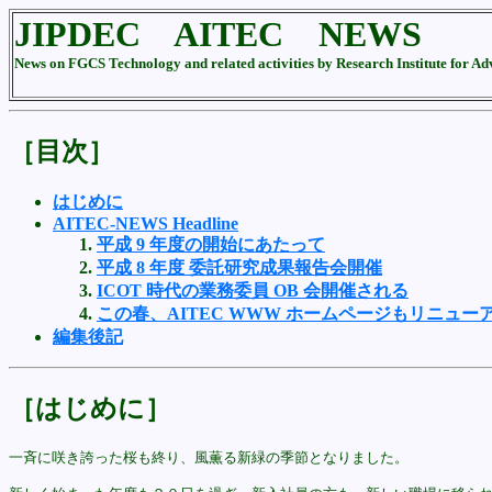
JIPDEC AITEC NEWS
News on FGCS Technology and related activities by Research Institute for 
［目次］
はじめに
AITEC-NEWS Headline
平成 9 年度の開始にあたって
平成 8 年度 委託研究成果報告会開催
ICOT 時代の業務委員 OB 会開催される
この春、AITEC WWW ホームページもリニュー
編集後記
［はじめに］
一斉に咲き誇った桜も終り、風薫る新緑の季節となりました。
