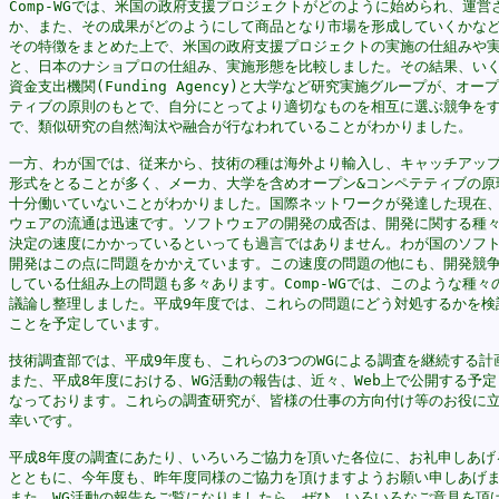
Comp-WGでは、米国の政府支援プロジェクトがどのように始められ、運営さ
か、また、その成果がどのようにして商品となり市場を形成していくかなど
その特徴をまとめた上で、米国の政府支援プロジェクトの実施の仕組みや実
と、日本のナショプロの仕組み、実施形態を比較しました。その結果、いく
資金支出機関(Funding Agency)と大学など研究実施グループが、オープ
ティブの原則のもとで、自分にとってより適切なものを相互に選ぶ競争をす
で、類似研究の自然淘汰や融合が行なわれていることがわかりました。

一方、わが国では、従来から、技術の種は海外より輸入し、キャッチアップ
形式をとることが多く、メーカ、大学を含めオープン&コンペテティブの原理
十分働いていないことがわかりました。国際ネットワークが発達した現在、
ウェアの流通は迅速です。ソフトウェアの開発の成否は、開発に関する種々
決定の速度にかかっているといっても過言ではありません。わが国のソフト
開発はこの点に問題をかかえています。この速度の問題の他にも、開発競争
している仕組み上の問題も多々あります。Comp-WGでは、このような種々の
議論し整理しました。平成9年度では、これらの問題にどう対処するかを検討
ことを予定しています。

技術調査部では、平成9年度も、これらの3つのWGによる調査を継続する計画
また、平成8年度における、WG活動の報告は、近々、Web上で公開する予定と
なっております。これらの調査研究が、皆様の仕事の方向付け等のお役に立
幸いです。

平成8年度の調査にあたり、いろいろご協力を頂いた各位に、お礼申しあげる
とともに、今年度も、昨年度同様のご協力を頂けますようお願い申しあげま
また、WG活動の報告をご覧になりましたら、ぜひ、いろいろなご意見を頂け