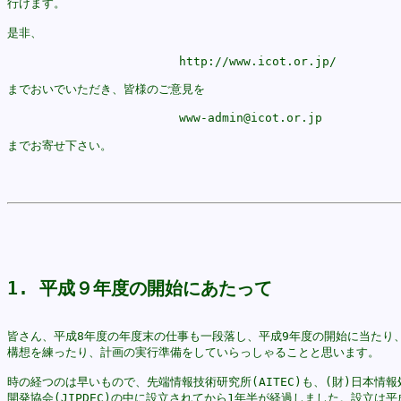
行けます。

是非、

			http://www.icot.or.jp/

までおいでいただき、皆様のご意見を

			www-admin@icot.or.jp

までお寄せ下さい。

1. 平成９年度の開始にあたって
皆さん、平成8年度の年度末の仕事も一段落し、平成9年度の開始に当たり、
構想を練ったり、計画の実行準備をしていらっしゃることと思います。

時の経つのは早いもので、先端情報技術研究所(AITEC)も、(財)日本情報処
開発協会(JIPDEC)の中に設立されてから1年半が経過しました。設立は平成