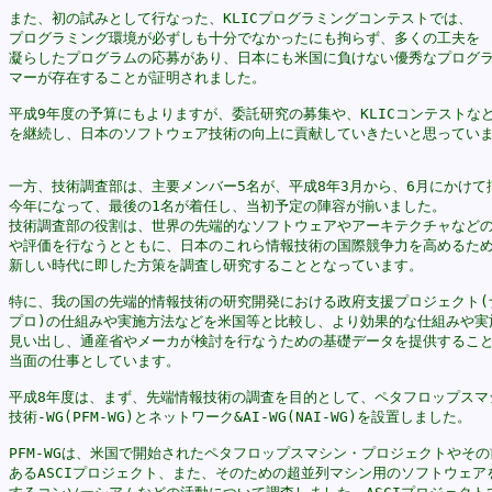
また、初の試みとして行なった、KLICプログラミングコンテストでは、

プログラミング環境が必ずしも十分でなかったにも拘らず、多くの工夫を

凝らしたプログラムの応募があり、日本にも米国に負けない優秀なプログラ
マーが存在することが証明されました。

平成9年度の予算にもよりますが、委託研究の募集や、KLICコンテストなど
を継続し、日本のソフトウェア技術の向上に貢献していきたいと思っていま
一方、技術調査部は、主要メンバー5名が、平成8年3月から、6月にかけて揃
今年になって、最後の1名が着任し、当初予定の陣容が揃いました。

技術調査部の役割は、世界の先端的なソフトウェアやアーキテクチャなどの
や評価を行なうとともに、日本のこれら情報技術の国際競争力を高めるため
新しい時代に即した方策を調査し研究することとなっています。

特に、我の国の先端的情報技術の研究開発における政府支援プロジェクト(ナ
プロ)の仕組みや実施方法などを米国等と比較し、より効果的な仕組みや実施
見い出し、通産省やメーカが検討を行なうための基礎データを提供すること
当面の仕事としています。

平成8年度は、まず、先端情報技術の調査を目的として、ペタフロップスマシ
技術-WG(PFM-WG)とネットワーク&AI-WG(NAI-WG)を設置しました。

PFM-WGは、米国で開始されたペタフロップスマシン・プロジェクトやその
あるASCIプロジェクト、また、そのための超並列マシン用のソフトウェアを