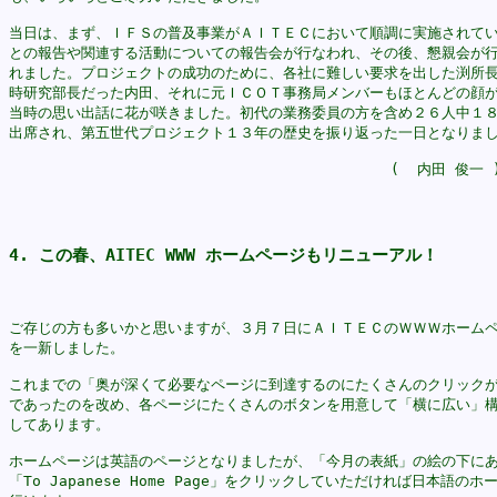
当日は、まず、ＩＦＳの普及事業がＡＩＴＥＣにおいて順調に実施されてい
との報告や関連する活動についての報告会が行なわれ、その後、懇親会が行
れました。プロジェクトの成功のために、各社に難しい要求を出した渕所長
時研究部長だった内田、それに元ＩＣＯＴ事務局メンバーもほとんどの顔が
当時の思い出話に花が咲きました。初代の業務委員の方を含め２６人中１８
出席され、第五世代プロジェクト１３年の歴史を振り返った一日となりまし
4. この春、AITEC WWW ホームページもリニューアル！
ご存じの方も多いかと思いますが、３月７日にＡＩＴＥＣのＷＷＷホームペ
を一新しました。

これまでの「奥が深くて必要なページに到達するのにたくさんのクリックが
であったのを改め、各ページにたくさんのボタンを用意して「横に広い」構
してあります。

ホームページは英語のページとなりましたが、「今月の表紙」の絵の下にあ
「To Japanese Home Page」をクリックしていただければ日本語のホ