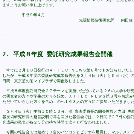
ますようお願い申し上げます。

	平成９年４月

				先端情報技術研究所   内田俊一

2. 平成８年度 委託研究成果報告会開催
　すでに２月１８日発行のＡＩＴＥＣ ＮＥＷＳ第８号でもお知らせいたしま
したが、平成８年度の委託研究成果報告会を３月４日（火）と５日（水）の
日間、東京芝の芝マイプラザで開催致しました。

　平成８年度委託研究全２７テーマを実施いただいている２６の大学や研究
の研究者の方々や学生の方々を始め、ＡＩＴＥＣ ＮＥＷＳ第８号をお読みい
ただいていらした方々を含め、のべ１６３人の方々にご参加いただきました
　３月４日（火）午前１０時１０分、淵 審査委員長の開会挨拶と内田 先端
報技術研究所長の趣旨説明で幕を開けた報告会では、２日間で２７件の委託
究成果の発表が各２５分の持ち時間で次々と行なわれました。

　今回の報告会では始めて３台のパソコンとビデオを用意し、マルチメディ