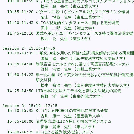
  10:30-10:55 KL/1による宣言型三次元アルゴリズムアニメーションシ
                松岡　聡　先生 (東京工業大学)

  10:55-11:20 パターンに基づくビジュアル並列プログラミング環境

                柴山　悦哉　先生 (東京工業大学)

  11:20-11:45 KLICの視覚的インタフェースに関する開発研究

                田中　二郎　先生 (筑波大学)

  11:45-12:10 図式を用いたユーザインタフェースを持つ圏論証明支援
                坂井　公　先生 (筑波大学)

Session 2: 13:10-14:50

  13:10-13:35 一般化LR法を用いた頑健な並列構文解析に関する研究開
                国藤　進　先生 (北陸先端科学技術大学院大学)

  13:35-14:00 制限言語モデルとそれに基づく高度言語処理システム

                野村　浩郷　先生 (九州工業大学)

  14:00-14:25 単一化に基づく日英文法の開発および言語知識評価支援
              研究開発

                松本　裕治　先生 (奈良先端科学技術大学院大学)

  14:25-14:50 LTB日本語文法のモデル化と新版文法規則の実装

                佐野　洋　先生 (東京外国語大学)

Session 3: 15:10 -17:15

  15:10-15:35 KL1によるPROGOLの並列化に関する研究

                古川　康一　先生 (慶應義塾大学)   

  15:35-16:00 論理型言語KLICを用いた概念学習システム

                伊藤　貴康　先生 (東北大学)

  16:00-16:25 KL1による並列仮説推論システム
