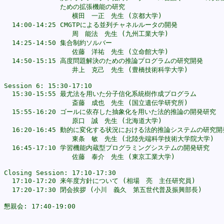
              ための拡張機能の研究

                 横田　一正　先生 (京都大学)

  14:00-14:25 CMGTPによる並列チャネルルータの開発

                 周　能法　先生 (九州工業大学)

  14:25-14:50 集合制約ソルバー

                 佐藤　洋祐　先生 (立命館大学)

  14:50-15:15 高度問題解決のための推論プログラムの研究開発

                 井上　克己　先生 (豊橋技術科学大学)

Session 6: 15:30-17:10

  15:30-15:55 最尤法を用いた分子信化系統樹作成プログラム

                 斎藤　成也　先生 (国立遺伝学研究所)

  15:55-16:20 ゴールに依存した抽象化を用いた法的推論の開発研究

                 原口　誠　先生 (北海道大学)

  16:20-16:45 動的に変化する状況における法的推論システムの研究開発
                 東条　敏　先生 (北陸先端科学技術大学院大学)

  16:45-17:10 学習機能内蔵型プログラミングシステムの開発研究

                 佐藤　泰介　先生 (東京工業大学)

Closing Session: 17:10-17:30

  17:10-17:20 来年度方針について (相場　亮　主任研究員)

  17:20-17:30 閉会挨拶 (小川　義久　第五世代普及振興部長)  

懇親会: 17:40-19:00

                                                     