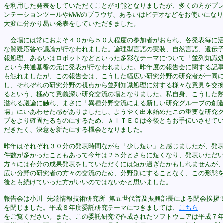
を利用した発表をしていただくことが可能となりましたが、多くの方がプレ
ンテーションツールやWWWのブラウザ、あるいはビデオなどをお使いになり
大変に分かり易い発表をしていただきました。

　会場には常におよそ４０から５０人程度の参加者がおられ、各発表毎に活
な質疑応答や議論が行なわれました。論理型言語の実装、自然言語、遺伝子
報処理、あるいはロボットなどといった多彩なテーマについて「並列知識処
という共通基盤の元に発表が行なわれました。昨年度の報告会に関する記事
も触れましたが、この報告会は、こうした幅広い研究分野の研究者が一同に
し、それぞれの研究分野の視点から並列知識処理に対する様々な意見を交換
るという、極めて意義深い研究交流の場となりました。私自身、こうした熱
溢れる議論に触れ、まさに「異種分野交流による新しい研究グループの創造
場」にいあわせた感がありましたし、ようやく出来始めたこの重要な研究グ
プをより確固たるものにするため、ＡＩＴＥＣは今後ともお手伝いさせてい
だきたく、決意を新たにする機会となりました。

昨年はそれぞれ３０分の発表時間ながら「少し短い」と感じましたが、発表
件数が多かったこともあって今年は２５分とさらに短くなり、発表いただい
方々には存分の成果発表をしていただくには短か過ぎたかもしれませんが、
広い分野の研究者の方々の交流のため、分野別にすることなく、この形態を
後とも続けていった方がいいのではないかと思いました。

報告会は小川 先端情報技術研究所 第五世代普及振興部長による閉会挨拶で
を閉じました。平成８年度委託研究テーマにつきましては、
こちら
をご覧ください。また、この委託研究で作成されたソフトウェアは平成７年