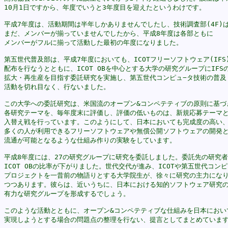
10月1日ですから、年度でいうと3年度目を迎えたというわけです。

平成7年度は、活動期間は半年しかありませんでしたし、技術調査部(4F)は
まだ、メンバーが揃っていませんでしたから、平成8年度は各部ともに

メンバーがフルに揃って活動した最初の年度になりました。

第五世代普及部は、平成7年度においても、ICOTフリーソフトウェア(IFS)
配布を行なうとともに、ICOT OBを中心とする大学の研究グループにIFSの
拡大・再生産を目指す委託研究を実施し、第五世代コンピュ−タ技術の普及

活動を切れ目なく、行ないました。

この大学への委託研究は、米国流のオープン&コンペテティブの原則に基づき
各研究テーマを、毎年度末に評価し、評価の低いものは、新規応募テーマと
入替え戦を行っています。このようにして、日本においても完成度の高い、
多くの人が利用できるフリーソフトウェアや無償公開ソフトウェアの開発と
流通が可能となるような仕組み作りの実験をしています。

平成8年度には、27の研究グループに研究を委託しました。委託先の研究者
ICOT OBの比率が下がりました。世代交代が進み、ICOTや第五世代コンピュ
プロジェクトを一昔前の物語りとする大学院生が、徐々に研究の主力になり
つつあります。彼らは、近いうちに、日本における知的ソフトウェア研究の
有力な研究グループを形成するでしょう。

このような活動とともに、オープン&コンペテティブな仕組みを日本において
実現しようとする場合の問題点の整理を行ない、提言としてまとめています