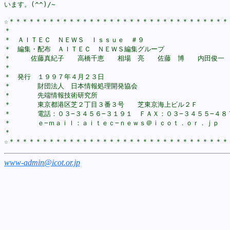
います。(^^)/~

☆＊＊＊＊＊＊＊＊＊＊＊＊＊＊＊＊＊＊＊＊＊＊＊＊＊＊＊＊＊＊＊＊＊＊
＊　　　　　　　　　　　　　　　　　　　　　　　　　　　　　　　　　
＊　ＡＩＴＥＣ　ＮＥＷＳ　Ｉｓｓｕｅ　＃９　　　　　　　　　　　　　
＊　編集・配布　ＡＩＴＥＣ　ＮＥＷＳ編集グループ　　　　　　　　　　
＊　　　佐藤真紀子　　高橋千恵　　相場　亮　　佐藤　博　　内田俊一　
＊　　　　　　　　　　　　　　　　　　　　　　　　　　　　　　　　　
＊　発行　１９９７年４月２３日　　　　　　　　　　　　　　　　　　　
＊　　　　財団法人　日本情報処理開発協会　　　　　　　　　　　　　　
＊　　　　先端情報技術研究所　　　　　　　　　　　　　　　　　　　　
＊　　　　東京都港区芝２丁目３番３号　　芝東京海上ビル２Ｆ　　　　　
＊　　　　電話：０３−３４５６−３１９１　ＦＡＸ：０３−３４５５−４８７
＊　　　　ｅ−ｍａｉｌ：ａｉｔｅｃ−ｎｅｗｓ＠ｉｃｏｔ．ｏｒ．ｊｐ　　
＊　　　　　　　　　　　　　　　　　　　　　　　　　　　　　　　　　
www-admin@icot.or.jp