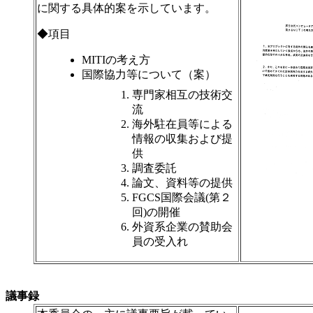
に関する具体的案を示しています。
◆項目
MITIの考え方
国際協力等について（案）
専門家相互の技術交
流
海外駐在員等による
情報の収集および提
供
調査委託
論文、資料等の提供
FGCS国際会議(第２
回)の開催
外資系企業の賛助会
員の受入れ
議事録