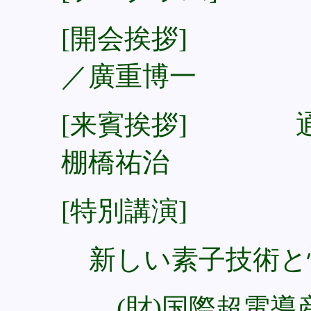
[開会挨拶]
／廣重博一
[来賓挨拶] 通
棚橋祐治
[特別講演]
新しい素子技術と
(財)国際超電