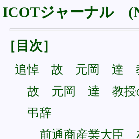
ICOTジャーナル (No
［目次］
追悼 故 元岡 達 
故 元岡 達 教授
弔辞
前通商産業大臣 