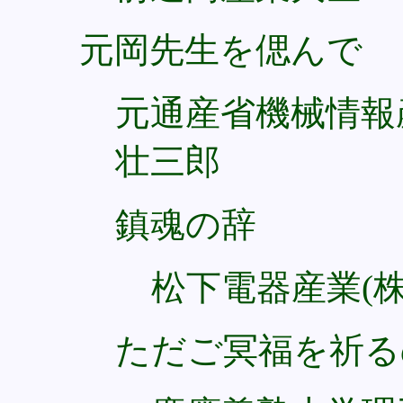
元岡先生を偲んで
元通産省機械情
壮三郎
鎮魂の辞
松下電器産業(株
ただご冥福を祈る