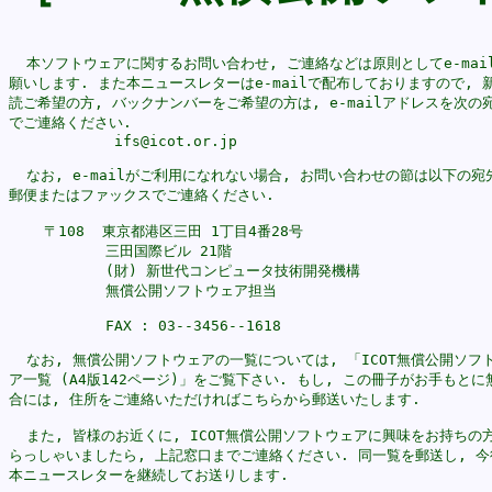
  本ソフトウェアに関するお問い合わせ, ご連絡などは原則としてe-mail
願いします. また本ニュースレターはe-mailで配布しておりますので, 新
読ご希望の方, バックナンバーをご希望の方は, e-mailアドレスを次の宛
でご連絡ください.

            ifs@icot.or.jp

  なお, e-mailがご利用になれない場合, お問い合わせの節は以下の宛先
郵便またはファックスでご連絡ください.

    〒108  東京都港区三田 1丁目4番28号

           三田国際ビル 21階

           (財) 新世代コンピュータ技術開発機構

           無償公開ソフトウェア担当

           FAX : 03--3456--1618

  なお, 無償公開ソフトウェアの一覧については, 「ICOT無償公開ソフト
ア一覧 (A4版142ページ)」をご覧下さい. もし, この冊子がお手もとに無
合には, 住所をご連絡いただければこちらから郵送いたします. 

  また, 皆様のお近くに, ICOT無償公開ソフトウェアに興味をお持ちの方
らっしゃいましたら, 上記窓口までご連絡ください. 同一覧を郵送し, 今後
本ニュースレターを継続してお送りします. 
