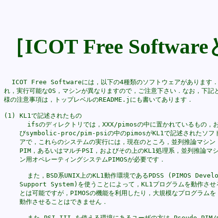
［ICOT Free Soft
  ICOT Free Softwareには，以下の4種類のソフトウェアがあります．
れ，実行可能なOS，マシンが異なりますので，ご注意下さい．なお，下記と
様の注意事項は，トップレベルのREADME.jにも書いてあります．

(1) KL1で記述されたもの

      ifsのディレクトリでは，XXX/pimosの中に置かれているもの，お
    びsymbolic-proc/pim-psiの中のpimosがKL1で記述されたソフ
    アで，これらのシステムの実行には，現在のところ，並列推論マシン

    PIM，あるいはマルチPSI，およびその上のKL1処理系，並列推論マシ
    ン用オペレーティングシステムPIMOSが必要です．

      また，BSD系UNIX上のKL1動作環境であるPDSS (PIMOS Develop
    Support System)を使うことによって，KL1プログラムを動作させ
    とは可能ですが，PIMOSの機能を利用したり，大規模なプログラムを

    動作させることはできません．

      また PSI-III を使える環境にあるユーザの方は Pseudo PIM/m