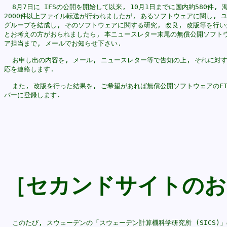
  8月7日に IFSの公開を開始して以来, 10月1日までに国内約580件, 海
2000件以上ファイル転送が行われましたが, あるソフトウェアに関し, ユ
グループを結成し, そのソフトウェアに関する研究, 改良, 改版等を行い
とお考えの方がおられましたら, 本ニュースレター末尾の無償公開ソフトウ
ア担当まで, メールでお知らせ下さい.

  お申し出の内容を, メール, ニュースレター等で告知の上, それに対す
応を連絡します.

  また, 改版を行った結果を, ご希望があれば無償公開ソフトウェアのFT
バーに登録します.

［セカンドサイトのお
  このたび, スウェーデンの「スウェーデン計算機科学研究所 (SICS)」