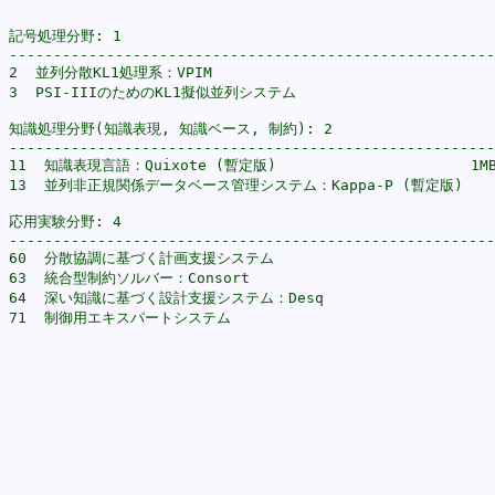
記号処理分野: 1

-------------------------------------------------------
2  並列分散KL1処理系：VPIM                                 
3  PSI-IIIのためのKL1擬似並列システム                        
知識処理分野(知識表現, 知識ベース, 制約): 2

-------------------------------------------------------
11  知識表現言語：Quixote (暫定版)                      1MB
13  並列非正規関係データベース管理システム：Kappa-P (暫定版)    1
応用実験分野: 4

-------------------------------------------------------
60  分散協調に基づく計画支援システム                           
63  統合型制約ソルバー：Consort                             
64  深い知識に基づく設計支援システム：Desq                     
71  制御用エキスパートシステム                               