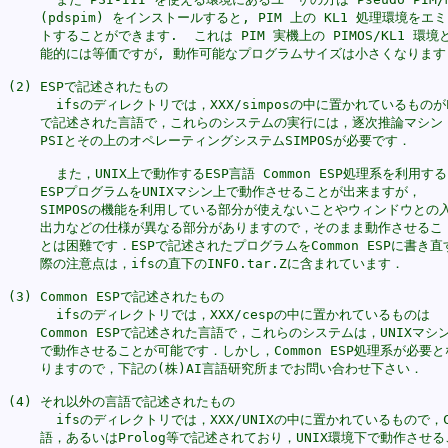
    (pdspim) をインストールすると, PIM 上の KL1 処理環境をエミ
    トすることができます.  これは PIM 実機上の PIMOS/KL1 環境と
    能的には等価ですが, 動作可能なプログラムサイズは小さくなります.
(2) ESPで記述されたもの

      ifsのディレクトリでは，XXX/simposの中に置かれているものがE
    で記述された言語で，これらのシステムの実行には，逐次推論マシン

    PSIとその上のオペレーティングシステムSIMPOSが必要です．

      また，UNIX上で動作するESP言語 Common ESP処理系を利用する
    ESPプログラムをUNIXマシン上で動作させることが出来ますが，

    SIMPOSの機能を利用している部分が使えないことやウィンドウとの入
    出力などの仕様が異なる部分がありますので，そのまま動作させるこ

    とは困難です．ESPで記述されたプログラムをCommon ESPに書き直す
    際の注意点は，ifsの直下のINFO.tar.Zに含まれています．

(3) Common ESPで記述されたもの

      ifsのディレクトリでは，XXX/cespの中に置かれているものは

    Common ESPで記述された言語で，これらのシステムは，UNIXマシン
    で動作させることが可能です．しかし，Common ESP処理系が必要とな
    りますので，下記の(株)AI言語研究所までお問い合わせ下さい．

(4) それ以外の言語で記述されたもの

      ifsのディレクトリでは，XXX/UNIXの中に置かれているもので，C
    語，あるいはProlog等で記述されており，UNIX環境下で動作させるこ