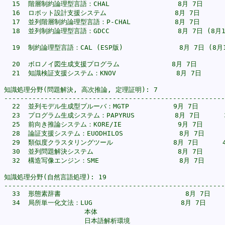
  15  階層制約論理型言語：CHAL                 8月 7日       
  16  ロボット設計支援システム                 8月 7日       
  17  並列階層制約論理型言語：P-CHAL           8月 7日       
  18  並列制約論理型言語：GDCC                 8月 7日 (8月
                                                       
  19  制約論理型言語：CAL (ESP版)              8月 7日 (8
                                                       
  20  ボロノイ図生成支援プログラム             8月 7日       9
  21  知識検証支援システム：KNOV               8月 7日      2
知識処理分野(問題解決, 高次推論, 定理証明): 7

-------------------------------------------------------
  22  並列モデル生成型プルーバ：MGTP           9月 7日       4
  23  プログラム生成システム：PAPYRUS          8月 7日      3
  25  前向き推論システム：KORE/IE              9月 7日       
  28  論証支援システム：EUODHILOS              8月 7日      
  29  類似度クラスタリングツール               8月 7日      40
  30  並列問題解決システム                     8月 7日       
  32  構造写像エンジン：SME                    8月 7日      
知識処理分野(自然言語処理): 19

-------------------------------------------------------
  33  形態素辞書                               8月 7日     
  34  局所単一化文法：LUG                      8月 7日

                    本体                                
                    日本語解析環境                         