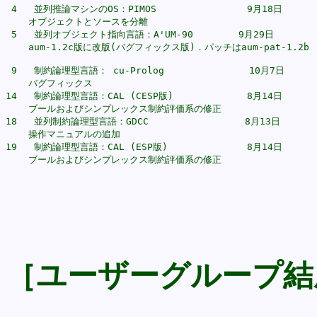
 4   並列推論マシンのOS：PIMOS                9月18日

    オブジェクトとソースを分離

 5   並列オブジェクト指向言語：A'UM-90        9月29日

    aum-1.2c版に改版(バグフィックス版)．パッチはaum-pat-1.2b

 9   制約論理型言語： cu-Prolog               10月7日

    バグフィックス

14   制約論理型言語：CAL (CESP版)             8月14日

    ブールおよびシンプレックス制約評価系の修正

18   並列制約論理型言語：GDCC                 8月13日

    操作マニュアルの追加

19   制約論理型言語：CAL (ESP版)              8月14日

［ユーザーグループ結