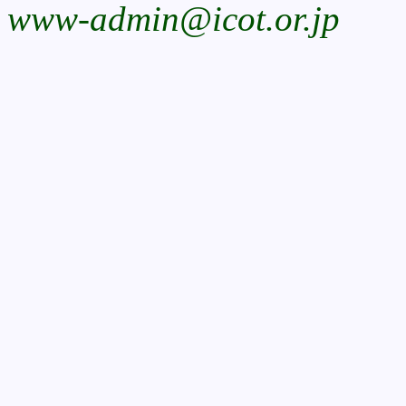
www-admin@icot.or.jp