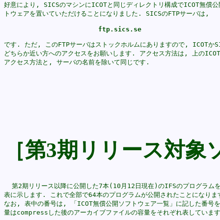
好意により, SICSのマシンにICOTと同じディレクトリ構成でICOT無償公
です. ただ, このFTPサーバはストックホルムにありますので, ICOTかSIC
どちらか近い方へのアクセスをお願いします. アクセス方法は, 上のICOT
アクセス方法と, サーバの名前を除いて同じです.

［第3期リリース対象
  第2期リリース以降に公開した7本(10月12日現在)のIFSのプログラムを
表に示します. これで全部で64本のプログラムが公開されたことになります
なお, 表中の番号は, 「ICOT無償公開ソフトウェア一覧」に記した番号を,
量はcompressした後のアーカイブファイルの容量をそれぞれ表しています.