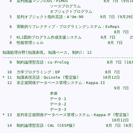
   4  並列推論マシンのOS：PIMOS               8月 7日 (9月1
                    ソースプログラム                       
                    オブジェクトプログラム                  
   5  並列オブジェクト指向言語：A'Um-90       9月 7日 (9月29
                                                       
   6  実験的リフレクティブ・プログラミングシステム：ExReps

                                               8月 7日  
   7  KL1図的プログラム作成支援システム        8月 7日      25
   8  性能管理シェル                           8月 7日     
知識処理分野(知識表現, 知識ベース, 制約): 12

-------------------------------------------------------
   9  制約論理型言語：cu-Prolog                8月 7日 (1
                                                       
  10  力学プログラミング：DP                   8月 7日      4
* 11  知識表現言語：Quixote (暫定版)          10月12日       
  12  非正規関係データベース管理システム：Kappa-II 

                                               9月 7日  
                    本体                                
                    データ-1                             
                    データ-2                             
                    データ-3                             
* 13  並列非正規関係データベース管理システム：Kappa-P (暫定版)

                                              10月12日  
  14  制約論理型言語：CAL (CESP版)             8月 7日 (8
                                                       