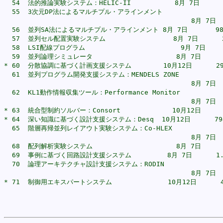
  54  法的推論実験システム：HELIC-II           8月 7日      7
  55  3次元DP法によるマルチプル・アラインメント

                                               8月 7日  
  56  並列SA法によるマルチプル・アラインメント 8月 7日       98K
  57  並列セル配置実験システム                 8月 7日      2
  58  LSI配線プログラム                        9月 7日     
  59  並列論理シミュレータ                     8月 7日      2
* 60  分散協調に基づく計画支援システム        10月12日      293
  61  並列プログラム開発支援システム：MENDELS ZONE

                                               8月 7日  
  62  KL1動作情報収集ツール：Performance Monitor

                                               8月 7日  
* 63  統合型制約ソルバー：Consort             10月12日      3
* 64  深い知識に基づく設計支援システム：Desq  10月12日      794
  65  階層再帰並列レイアウト実験システム：Co-HLEX

                                               8月 7日  
  68  配列解析実験システム                     8月 7日      1
  69  事例に基づく回路設計支援システム         8月 7日      1.0
  70  論理アーキテクチャ設計支援システム：RODIN

                                               8月 7日  
* 71  制御用エキスパートシステム              10月12日      42
                                                      