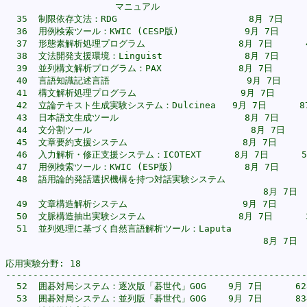
                    マニュアル                            
  35  制限依存文法：RDG                        8月 7日     
  36  用例検索ツール：KWIC (CESP版)            9月 7日      
  37  形態素解析処理プログラム                 8月 7日      4
  38  文法開発支援環境：Linguist               8月 7日      
  39  並列構文解析プログラム：PAX              8月 7日       
  40  言語知識記述言語                         9月 7日      
  41  構文解析処理プログラム                   9月 7日      1
  42  立論テキスト生成実験システム：Dulcinea   9月 7日      87
  43  日本語文生成ツール                       8月 7日      
  44  文分割ツール                             8月 7日     
  45  文章要約支援システム                     8月 7日      1
  46  入力解析・修正支援システム：ICOTEXT      8月 7日      52
  47  用例検索ツール：KWIC (ESP版)             8月 7日      
  48  語用論的発話選択機構を持つ対話実験システム  

                                               8月 7日  
  49  文章構造解析システム                     9月 7日      3
  50  文脈構造抽出実験システム                 8月 7日      3
  51  並列処理に基づく自然言語解析ツール：Laputa 

                                               8月 7日  
応用実験分野: 18

-------------------------------------------------------
  52  囲碁対局システム：逐次版「碁世代」GOG    9月 7日      628
  53  囲碁対局システム：並列版「碁世代」GOG    9月 7日      834