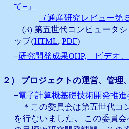
て−」
（通産研究レビュー第５号
(3) 第五世代コンピュータ
ップ(
HTML
,
PDF
)
−
研究開発成果OHP, ビデオ
２） プロジェクトの運営、管理
−
電子計算機基礎技術開発推進委
＊この委員会は第五世代コン
を行ないました。 この委員