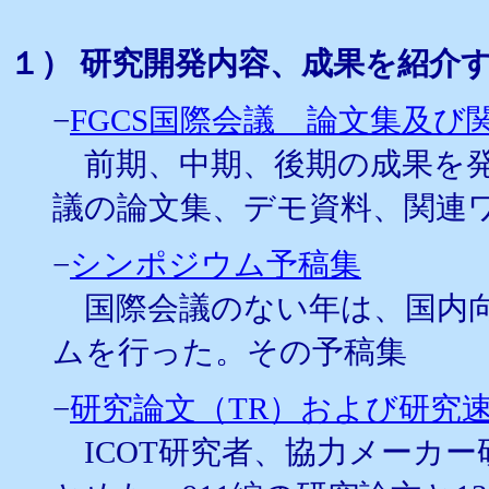
１） 研究開発内容、成果を紹介
−
FGCS国際会議 論文集及び
前期、中期、後期の成果を発
議の論文集、デモ資料、関連
−
シンポジウム予稿集
国際会議のない年は、国内向
ムを行った。その予稿集
−
研究論文（TR）および研究速
ICOT研究者、協力メーカ