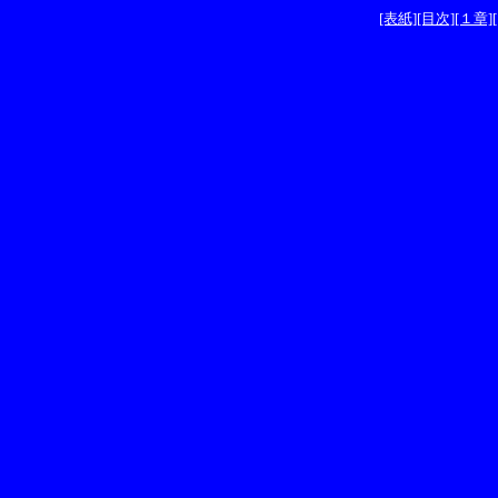
[表紙]
[目次]
[１章]