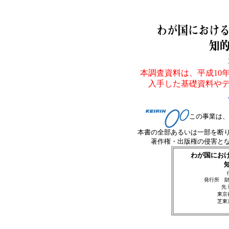
本調査資料は、平成
1
入手した基礎資料や
この事業は、
本書の全部あるいは一部を断
著作権・出版権の侵害と
わが国にお
発行所 財
先 
東京
芝東