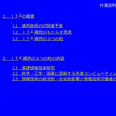
付属資料
２
１ ＩＴ
の概要
1.1 連邦政府のIT関連予算
２
1.2 ＩＴ
構想がもたらす恩恵
２
1.3 ＩＴ
構想の３つの柱
２
２ ＩＴ
構想の３つの柱の内容
2.1 基礎情報技術研究
2.2 科学・工学・国家に貢献する先進コンピューティ
2.3 情報技術の経済的・社会的影響と情報技術労働者