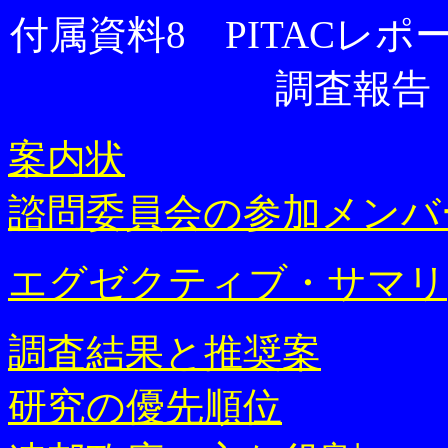
付属資料8 PITACレ
調査報告
案内状
諮問委員会の参加メンバ
エグゼクティブ・サマリ
調査結果と推奨案
研究の優先順位