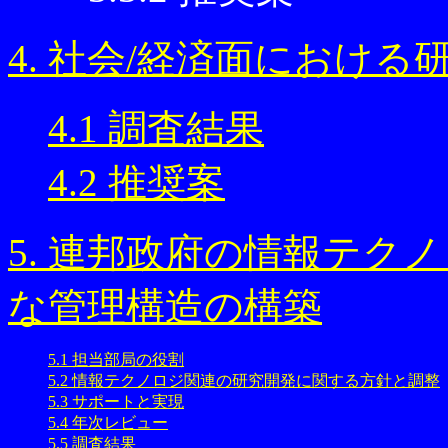
4. 社会/経済面におけ
4.1 調査結果
4.2 推奨案
5. 連邦政府の情報テク
な管理構造の構築
5.1 担当部局の役割
5.2 情報テクノロジ関連の研究開発に関する方針と調整
5.3 サポートと実現
5.4 年次レビュー
5.5 調査結果